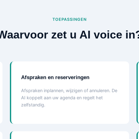
TOEPASSINGEN
Waarvoor zet u AI voice in
Afspraken en reserveringen
Afspraken inplannen, wijzigen of annuleren. De
AI koppelt aan uw agenda en regelt het
zelfstandig.