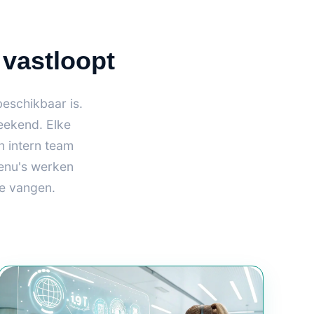
 vastloopt
eschikbaar is.
eekend. Elke
n intern team
enu's werken
te vangen.