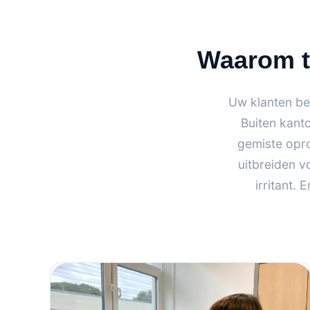
Waarom tr
Uw klanten be
Buiten kant
gemiste opro
uitbreiden 
irritant.