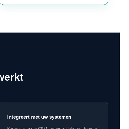
werkt
Integreert met uw systemen
Koppelt aan uw CRM, agenda, ticketsysteem of