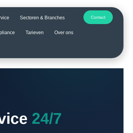
Contact
rvice
Sectoren & Branches
pliance
Tarieven
Over ons
rvice
24/7