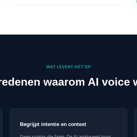
WAT LEVERT HET OP
redenen waarom AI voice 
Begrijpt intentie en context
Geen scripts die falen. De AI analyseert toon,