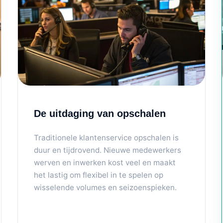
De uitdaging van opschalen
Traditionele klantenservice opschalen is
duur en tijdrovend. Nieuwe medewerkers
werven en inwerken kost veel en maakt
het lastig om flexibel in te spelen op
wisselende volumes en seizoenspieken.