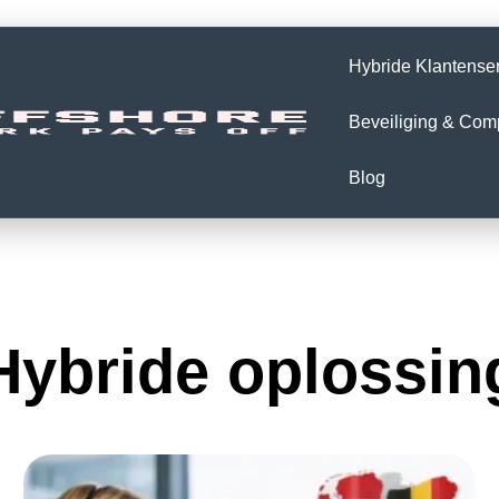
Hybride Klantense
Beveiliging & Com
Blog
Hybride oplossin