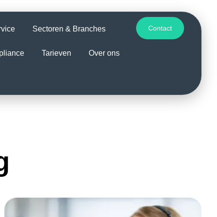
Contact
rvice
Sectoren & Branches
pliance
Tarieven
Over ons
g