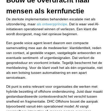
Bouw de overdracht naar
mensen als kernfunctie
De sterkste implementaties behandelen escalatie niet als
uitzondering, maar
als ontwerpprincipe
. Dat is waar veel AI-
initiatieven operationeel winnen of verliezen. Een klant die
wordt doorgezet, mag niet opnieuw beginnen.
Een goede voice agent levert daarom een compacte
samenvatting mee aan de medewerker: klantidentiteit, reden
van contact, al gestelde vragen, vastgelegde antwoorden en
eventuele sentiment- of urgentiesignalen. Dat verkort de
gespreksduur en voorkomt irritatie. Tegelijk beschermt het de
merkbeleving. Voor de klant voelt het als één organisatie, niet
als een botsing tussen automatisering en een apart
serviceteam.
Dit punt is extra relevant voor organisaties die werken met
hybride bezetting of offshore ondersteuning. Juist daar maakt
gestandaardiseerde contextoverdracht het verschil tussen
snelheid en fragmentatie. DHC Offshore bouwt die aanpak
bijvoorbeeld vanuit één operationeel model: AI vangt