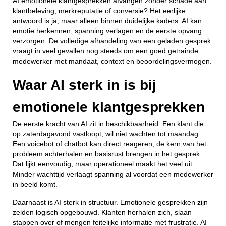
AI emotionele klantgesprekken afvangen zonder schade aan
klantbeleving, merkreputatie of conversie? Het eerlijke
antwoord is ja, maar alleen binnen duidelijke kaders. AI kan
emotie herkennen, spanning verlagen en de eerste opvang
verzorgen. De volledige afhandeling van een geladen gesprek
vraagt in veel gevallen nog steeds om een goed getrainde
medewerker met mandaat, context en beoordelingsvermogen.
Waar AI sterk in is bij
emotionele klantgesprekken
De eerste kracht van AI zit in beschikbaarheid. Een klant die
op zaterdagavond vastloopt, wil niet wachten tot maandag.
Een voicebot of chatbot kan direct reageren, de kern van het
probleem achterhalen en basisrust brengen in het gesprek.
Dat lijkt eenvoudig, maar operationeel maakt het veel uit.
Minder wachttijd verlaagt spanning al voordat een medewerker
in beeld komt.
Daarnaast is AI sterk in structuur. Emotionele gesprekken zijn
zelden logisch opgebouwd. Klanten herhalen zich, slaan
stappen over of mengen feitelijke informatie met frustratie. AI