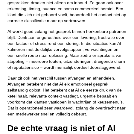
gesprekken draaien niet alleen om inhoud. Ze gaan ook over
erkenning, timing, nuance en soms commercieel herstel. Een
klant die zich niet gehoord voelt, beoordeelt het contact niet op
correcte classificatie maar op vertrouwen.
AI werkt goed zolang het gesprek binnen herkenbare patronen
blijft. Denk aan ongerustheid over een levering, frustratie over
een factuur of stress rond een storing. In die situaties kan AI
kalmeren met duidelijke vervolgstappen, verwachtingen en
een snelle route naar oplossing. Maar zodra er sprake is van
stapeling – meerdere fouten, uitzonderingen, dreigende churn
of reputatierisico – wordt menselijk oordeel doorslaggevend.
Daar zit ook het verschil tussen afvangen en afhandelen.
Afvangen betekent niet dat AI elk emotioneel gesprek
zelfstandig oplost. Het betekent dat AI de eerste druk van de
ketel haalt, relevante context vastlegt, urgentie bepaalt en
voorkomt dat klanten vastlopen in wachtrijen of keuzemenu’s.
Dat is operationeel zeer waardevol, zolang de overdracht naar
een medewerker snel en volledig gebeurt.
De echte vraag is niet of AI