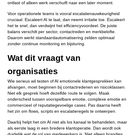
ontlast of alleen werk verschuift naar een later moment.
Voor operationele teams is vooral escalatienauwkeurigheid
cruciaal. Escaleert AI te laat, dan neemt irritatie toe. Escaleert
het te snel, dan verdwijnt het efficiencyvoordeel. De juiste
balans verschilt per sector, contactreden en merkbelofte.
Daarom werkt standaardautomatisering zelden optimaal
zonder continue monitoring en bijsturing.
Wat dit vraagt van
organisaties
Wie serieus wil testen of AI emotionele klantgesprekken kan
afvangen, moet beginnen bij contactredenen en risicoklassen.
Niet elk gesprek hoeft dezelfde route te volgen. Maak
onderscheid tussen voorspelbare emotie, complexe emotie en
commercieel of reputatiegevoelige cases. Pas daarna heeft
het zin om flows, scripts en escalatieregels te ontwerpen.
Daarbij helpt het om AI niet als los kanaal te behandelen, maar
als eerste laag in een bredere klantoperatie. Dan wordt ook
duidelijk wat de rol van medewerkers is. Niet alleen brandjes