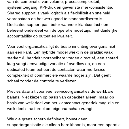
van de combinatie van volume, procescomplexiteit,
systeemtoegang, KPI-druk en gewenste merkconsistentie.
Shared support is vaak logisch als flexibiliteit en snelheid
vooropstaan en het werk goed te standaardiseren is.
Dedicated support past beter wanneer klantcontact een
beheerst onderdeel van de operatie moet zijn, met duidelijke
accountability op output en kwaliteit.
Voor veel organisaties ligt de beste inrichting overigens niet
aan één kant. Een hybride model werkt in de praktijk vaak
sterker: AI handelt voorspelbare vragen direct af, een shared
laag vangt eenvoudige variatie of overflow op, en een
dedicated team beheert de contacten waar merkrisico,
complexiteit of commerciële waarde hoger zijn. Dat geeft
schaal zonder de controle te verliezen.
Precies daar zit voor veel serviceorganisaties de werkbare
balans. Niet kiezen op basis van capaciteit alleen, maar op
basis van welk deel van het klantcontact generiek mag zijn en
welk deel structureel om eigenaarschap vraagt.
Wie die grens scherp definieert, bouwt geen
supportorganisatie die alleen bereikbaar is, maar een operatie