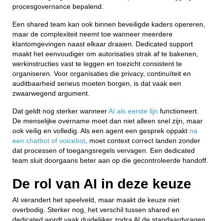
procesgovernance bepalend.
Een shared team kan ook binnen beveiligde kaders opereren,
maar de complexiteit neemt toe wanneer meerdere
klantomgevingen naast elkaar draaien. Dedicated support
maakt het eenvoudiger om autorisaties strak af te bakenen,
werkinstructies vast te leggen en toezicht consistent te
organiseren. Voor organisaties die privacy, continuïteit en
auditbaarheid serieus moeten borgen, is dat vaak een
zwaarwegend argument.
Dat geldt nog sterker wanneer
AI als eerste lijn
functioneert.
De menselijke overname moet dan niet alleen snel zijn, maar
ook veilig en volledig. Als een agent een gesprek oppakt
na
een chatbot of voicebot
, moet context correct landen zonder
dat processen of toegangsregels vervagen. Een dedicated
team sluit doorgaans beter aan op die gecontroleerde handoff.
De rol van AI in deze keuze
AI verandert het speelveld, maar maakt de keuze niet
overbodig. Sterker nog, het verschil tussen shared en
dedicated wordt vaak duidelijker zodra AI de standaardvragen